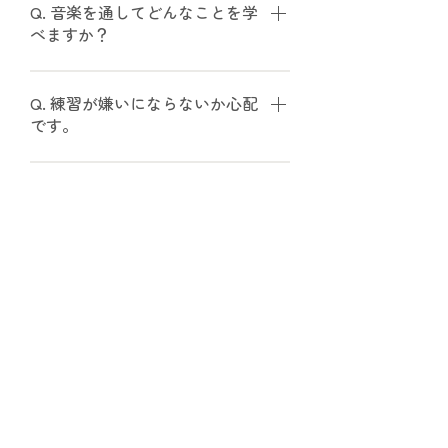
気持ちを大切にします。 楽しく続け
Q. 音楽を通してどんなことを学
儀、学ぶ態度も育っていきます。 何
られることが、長い目で見て最も大
べますか？
よりも大切なのは、「好き」という
切だと考えています。
気持ちを育てること。 その経験は一
A. 世界中の音楽や文化に触れること
生の財産になります。
で、 自然に多様性を感じ、共感する
Q. 練習が嫌いにならないか心配
力が育ちます。 音楽は「できる／で
です。
きない」だけでなく、心を広げる体
A. 「やらされる練習」ではなく、
験です。
「やりたい」と思える工夫を大切に
Q. 発表会はどんな雰囲気です
しています。 小さな成功体験を積み
か？
重ねることで、前向きに続けられる
A. 競争ではなく、音楽を楽しむ時間
ようになります。
です。 子どもたちの成長を温かく見
Q. 家でのサポートは必要です
守る場を大切にしています。
か？
A. 特に導入期は、可能な範囲でのサ
ポートが望ましいと考えています。
Q. 子どもでも技術的な基礎は身
専門的なことよりも、「一緒に聴
につきますか？
く」「一緒に喜ぶ」ことが何より大
A. はい。 楽しさを大切にしながら
切です。