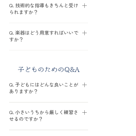
を設けています。 競争の場というよ
Q. 技術的な指導もきちんと受け
られますか？
りも、 音を分かち合う喜びを感じら
れる時間を大切にしています。
A. はい。 講師は室内楽奏者として
定期的に演奏活動を行っており、国
Q. 楽器はどう用意すればいいで
すか？
内外での経験を重ねています。 「楽
しさ」だけでなく、“なぜ弾けない
A. いくつかの方法があります。 ・
のか”を一緒に整理し、解決策を見
購入：最低10万円前後からが安心で
つけていきます。
す ・レンタル：大手楽器店（月額
子どものためのQ&A
5,000円程度～） ・体験時：教室で
無料貸出あり 無理に高額なものを用
Q. 子どもにはどんな良いことが
意する必要はありません。 まずはご
ありますか？
相談ください。
A. ヴァイオリンは、耳・指先・集中
力・自己表現力などを総合的に育て
Q. 小さいうちから厳しく練習さ
ます。 アンサンブルを通して協調性
せるのですか？
や思いやりも自然に身につきます。
A. いいえ。 まずは「好き」という
また、日々の練習を通して姿勢や礼