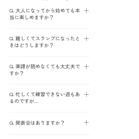
Q. 大人になってから始めても本
当に楽しめますか？
A. もちろんです。 当教室は「努力
の先にしか快感がない」レッスンで
Q. 難しくてスランプになったと
きはどうしますか？
はありません。 演奏そのものから得
られる心地よさを大切にしていま
A. 単に「練習不足」とは考えませ
す。 緊張や達成感からくる喜びだけ
ん。 骨格や筋肉の使い方、呼吸や姿
Q. 楽譜が読めなくても大丈夫で
でなく、楽器の響きに包まれる安心
すか？
勢、心の状態などを一緒に整理し、
感も同じくらい大切にしています。
原因を探ります。 身体と構造の両面
A. 大丈夫です。 まずは音を出すこ
から考えることで、納得感を持って
と自体の楽しさから始めます。 「き
Q. 忙しくて練習できない週もあ
前に進めます。
るのですが…
れいな音を出したい」という気持ち
を大切にしながら、少しずつ広げて
A. 問題ありません。 短時間でも効
いきます。
果のある練習方法をご提案します。
Q. 発表会はありますか？
無理に義務化せず、長く続けられる
形を一緒に探します。
A. はい、希望者には舞台経験の機会