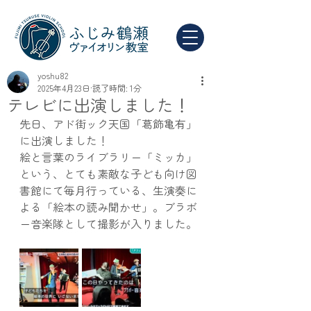
yoshu82
2025年4月23日
読了時間: 1分
テレビに出演しました！
先日、アド街ック天国「葛飾亀有」
に出演しました！
絵と言葉のライブラリー「ミッカ」
という、とても素敵な子ども向け図
書館にて毎月行っている、生演奏に
よる「絵本の読み聞かせ」。ブラボ
ー音楽隊として撮影が入りました。